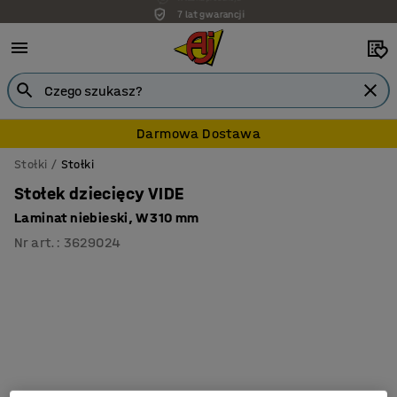
7 lat gwarancji
Darmowa Dostawa
Stołki
Stołki
Stołek dziecięcy VIDE
Laminat niebieski, W 310 mm
Nr art.
:
3629024