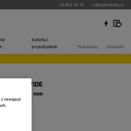
22 862 38 76
aj@ajprodukty.pl
ie
Szkoła i
e
przedszkole
Polecamy
Kontakt
dziecięcy VIDE
żółty, W 260 mm
 z nawigacji
29018
ych.
ane nogi
ształty
ztaplować