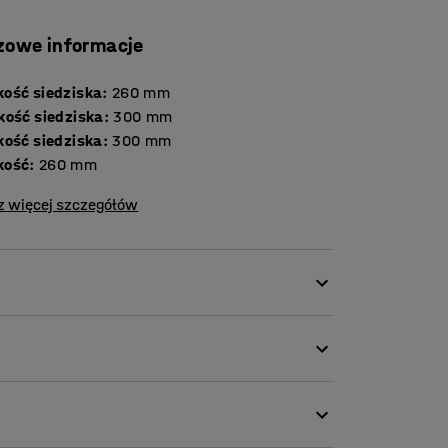
zowe informacje
ość siedziska
:
260
mm
kość siedziska
:
300
mm
kość siedziska
:
300
mm
kość
:
260
mm
z więcej szczegółów
 w środowisku przedszkolnym. Lekki i łatwy do
nie zaokrąglone krawędzie i jest wykonane z
enia.