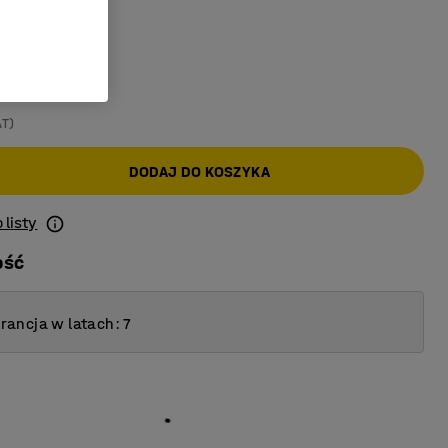
AT)
DODAJ DO KOSZYKA
 listy
ość
ancja w latach: 7