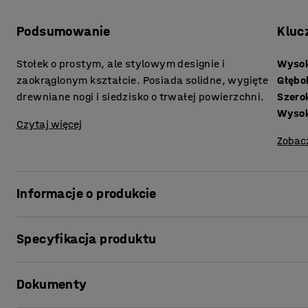
Podsumowanie
Kluc
Stołek o prostym, ale stylowym designie i
Wysok
zaokrąglonym kształcie. Posiada solidne, wygięte
Głębo
drewniane nogi i siedzisko o trwałej powierzchni.
Szero
Wyso
Czytaj więcej
Zobac
Informacje o produkcie
Stołek VIDE to trwały stołek, który idealnie sprawdzi się
Specyfikacja produktu
przenoszenia w razie potrzeby.
Wysokość siedziska
:
260
mm
Nogi zostały wykonane z litej brzozy. Siedzisko ma łagod
Dokumenty
Głębokość siedziska
:
300
mm
laminatu odpornego na zarysowania i łatwego do czyszcz
Szerokość siedziska
:
300
mm