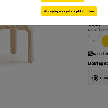
Kolor
:
Żółty
Akceptuj wszystkie pliki cookie
309,-
Netto (bez V
Dodaj do
Dostępn
Gwar