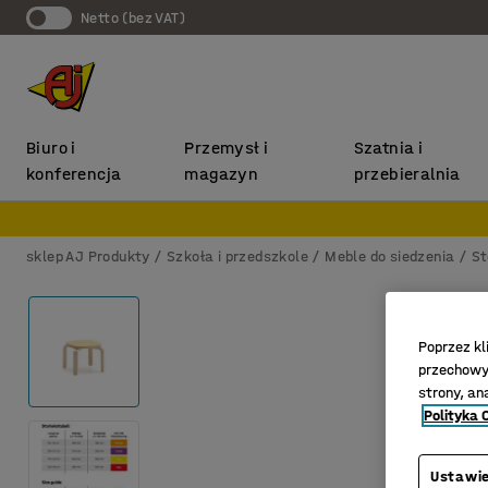
Netto (bez VAT)
Biuro i
Przemysł i
Szatnia i
konferencja
magazyn
przebieralnia
sklep AJ Produkty
Szkoła i przedszkole
Meble do siedzenia
St
Poprzez kl
przechowyw
strony, an
Polityka 
Ustawie