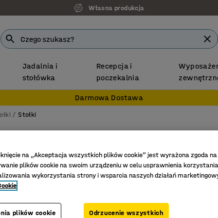
Własna produkcja
Jadalnia i
Recepcja i
Wyposażen
stołówka
poczekalnia
zewnętrzn
Darmowa Dostawa
ołki
Stołki
Stołek 
Laminat 
iknięcie na „Akceptacja wszystkich plików cookie” jest wyrażona zgoda na
anie plików cookie na swoim urządzeniu w celu usprawnienia korzystania
Nr art.
:
36
alizowania wykorzystania strony i wsparcia naszych działań marketingow
Cookie
Profilow
Miękkie k
nia plików cookie
Odrzucenie wszystkich
Można s