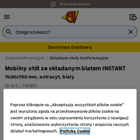
Własna produkcja
Darmowa Dostawa
Stoły konferencyjne
Składane stoły konferencyjne
Mobilny stół ze składanym blatem INSTANT
1400x700 mm, antracyt, biały
Nr art.
:
119801
Poprzez kliknięcie na „Akceptacja wszystkich plików cookie”
jest wyrażona zgoda na przechowywanie plików cookie na
swoim urządzeniu w celu usprawnienia korzystania z nawigacji
strony, analizowania wykorzystania strony i wsparcia naszych
działań marketingowych.
Polityka Cookie