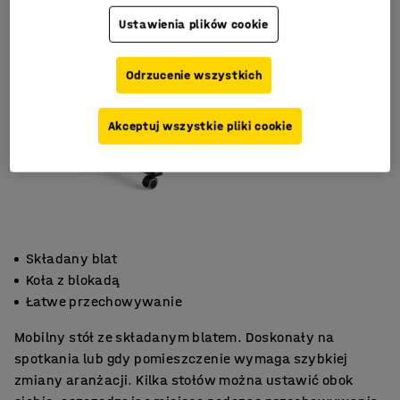
Ustawienia plików cookie
Odrzucenie wszystkich
Akceptuj wszystkie pliki cookie
Składany blat
Koła z blokadą
Łatwe przechowywanie
Mobilny stół ze składanym blatem. Doskonały na
spotkania lub gdy pomieszczenie wymaga szybkiej
zmiany aranżacji. Kilka stołów można ustawić obok