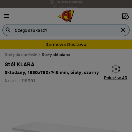
7 lat gwarancji
Darmowa Dostawa
Stoły do stołówki
Stoły składane
Stół KLARA
Składany, 1830x760x745 mm, biały, czarny
Pokaż w AR
Nr art.
:
116381