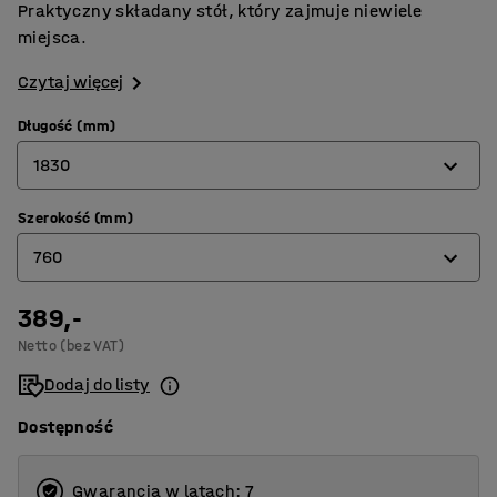
Praktyczny składany stół, który zajmuje niewiele
miejsca.
Czytaj więcej
Długość (mm)
1830
Szerokość (mm)
860
760
1220
1530
389,-
610
Netto (bez VAT)
1830
760
Dodaj do listy
860
Dostępność
Gwarancja w latach: 7