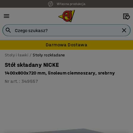
Własna produkcja
7 lat gwarancji
Darmowa Dostawa
Stoły i ławki
Stoły rozkładane
Stół składany NICKE
1400x800x720 mm, linoleum ciemnoszary, srebrny
Nr art.
:
349557