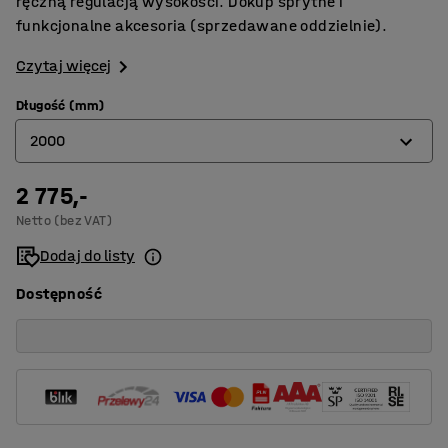
ręczną regulacją wysokości. Dokup sprytne i
funkcjonalne akcesoria (sprzedawane oddzielnie).
Czytaj więcej
Długość (mm)
2000
2 775,-
2000
Netto (bez VAT)
2400
Dodaj do listy
Dostępność