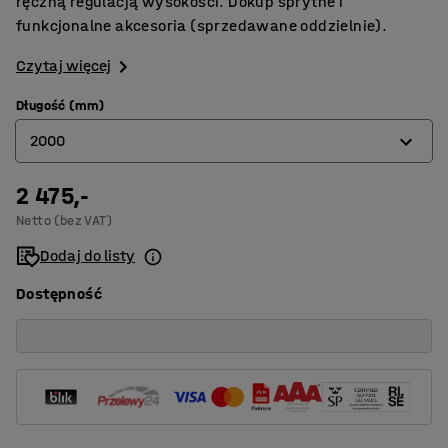
ręczną regulacją wysokości. Dokup sprytne i
funkcjonalne akcesoria (sprzedawane oddzielnie).
Czytaj więcej
Długość (mm)
2000
2 475,-
2000
Netto (bez VAT)
2400
Dodaj do listy
Dostępność