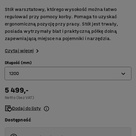
Stół warsztatowy, którego wysokość można łatwo
regulować przy pomocy korby. Pomaga to uzyskać
ergonomiczną pozycję przy pracy. Stół jest trwały,
posiada wytrzymały blat i praktyczną półkę dolną
zapewniającą miejsce na pojemniki i narzędzia.
Czytaj więcej
Długość (mm)
1200
5 499,-
1200
Netto (bez VAT)
1500
Dodaj do listy
2000
Dostępność