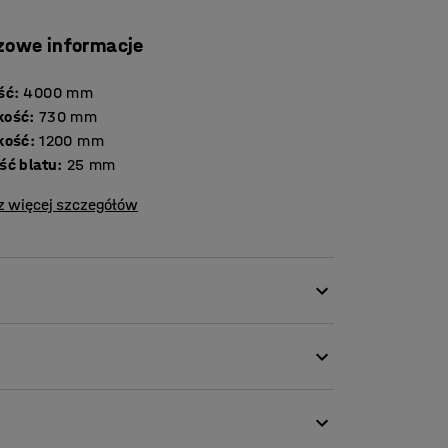
zowe informacje
ść
:
4000
mm
kość
:
730
mm
kość
:
1200
mm
Grubość blatu
:
25
mm
z więcej szczegółów
esign, który idealnie sprawdzi się w
alnym punktem wyjścia do aranżacji
seł konferencyjnych.
owania, zanieczyszczenia, zalania cieczami