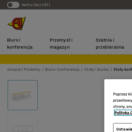
Netto (bez VAT)
Biuro i
Przemysł i
Szatnia i
konferencja
magazyn
przebieralnia
sklep AJ Produkty
Biuro i konferencja
Stoły i biurka
Stoły kon
Poprzez kl
przechowyw
strony, an
Polityka 
Ustawie