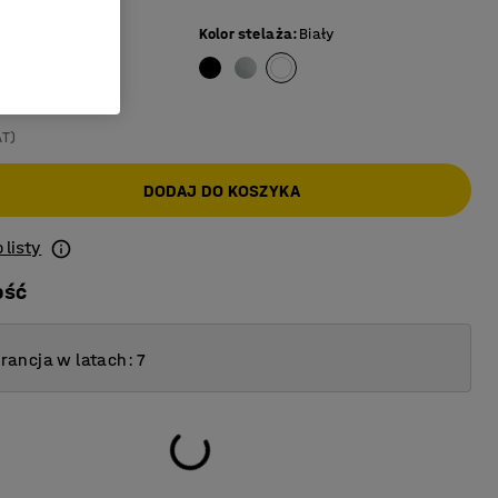
rzoza
Kolor stelaża
:
Biały
AT)
DODAJ DO KOSZYKA
 listy
ość
ancja w latach: 7