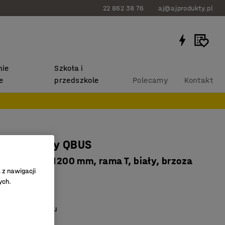
22 862 38 76
aj@ajprodukty.pl
ie
Szkoła i
e
przedszkole
Polecamy
Kontakt
nferencyjny QBUS
łodzi, 4000x1200 mm, rama T, biały, brzoza
 z nawigacji
1832
ych.
aminat
gości do wyboru
BUS