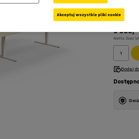
Kolor blatu
:
B
Akceptuj wszystkie pliki cookie
3 399,-
Netto (bez V
Dodaj do
Dostępn
Gwar