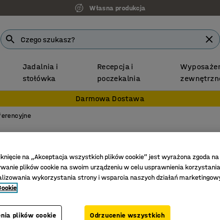
Własna produkcja
Jadalnia i
Recepcja i
Wyposażen
stołówka
poczekalnia
zewnętrzn
Darmowa Dostawa
ferencyjne
Stół ko
Kształt 
iknięcie na „Akceptacja wszystkich plików cookie” jest wyrażona zgoda na
anie plików cookie na swoim urządzeniu w celu usprawnienia korzystania
Nr art.
:
162
alizowania wykorzystania strony i wsparcia naszych działań marketingow
Cookie
Trwały l
Kilka dłu
nia plików cookie
Odrzucenie wszystkich
Z serii Q