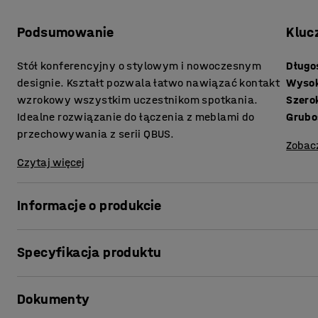
Podsumowanie
Kluc
Stół konferencyjny o stylowym i nowoczesnym
Długo
designie. Kształt pozwala łatwo nawiązać kontakt
Wyso
wzrokowy wszystkim uczestnikom spotkania.
Szero
Idealne rozwiązanie do łączenia z meblami do
przechowywania z serii QBUS.
Zobac
Czytaj więcej
Informacje o produkcie
Prezentowany stół konferencyjny posiada ponadczasowy d
Specyfikacja produktu
nowoczesnym biurze. Prostota stołu sprawia, że jest ide
pomieszczenia i dobrze komponuje się z większością krze
Długość
:
4000
mm
Dokumenty
Wysokość
:
730
mm
Blat jest pokryty laminatem, który jest odporny na zarys