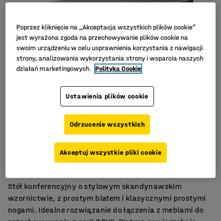
Poprzez kliknięcie na „Akceptacja wszystkich plików cookie”
jest wyrażona zgoda na przechowywanie plików cookie na
swoim urządzeniu w celu usprawnienia korzystania z nawigacji
strony, analizowania wykorzystania strony i wsparcia naszych
działań marketingowych.
Polityka Cookie
Ustawienia plików cookie
Odrzucenie wszystkich
Minimalistyczny, skandynawski design
Akceptuj wszystkie pliki cookie
Do nowoczesnych biur
Trwały blat z laminatu
Stół konferencyjny o stylowym skandynawskim
wzornictwie, z prostym blatem i klasycznymi prostymi
nogami. Idealne rozwiązanie do łączenia z meblami do