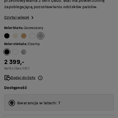
przechowywania z serii QBUS. Blat ma powierzchnię
zapobiegającą pozostawianiu odcisków palców.
Czytaj więcej
Kolor blatu
:
Jasnoszary
Kolor stelaża
:
Czarny
2 399,-
Netto (bez VAT)
Dodaj do listy
Dostępność
Gwarancja w latach: 7