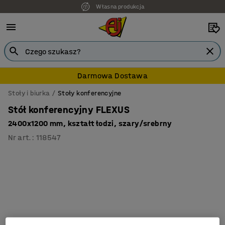
Własna produkcja
7 lat gwarancji
Darmowa Dostawa
Stoły i biurka
Stoły konferencyjne
Stół konferencyjny FLEXUS
2400x1200 mm, kształt łodzi, szary/srebrny
Nr art.
:
118547