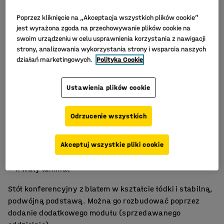
Poprzez kliknięcie na „Akceptacja wszystkich plików cookie”
jest wyrażona zgoda na przechowywanie plików cookie na
swoim urządzeniu w celu usprawnienia korzystania z nawigacji
strony, analizowania wykorzystania strony i wsparcia naszych
działań marketingowych.
Polityka Cookie
Ustawienia plików cookie
Odrzucenie wszystkich
Blat w kształcie łodzi
Akceptuj wszystkie pliki cookie
Stabilny filar
Trwały laminat
Stół konferencyjny z blatem w kształcie łódki i stabilną,
podwójną podstawą. Można go rozbudować poprzez
dodanie dodatkowego modułu (sprzedawanego