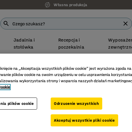
Własna produkcja
Jadalnia i
Recepcja i
Wyposażen
stołówka
poczekalnia
zewnętrzn
Darmowa Dostawa
iknięcie na „Akceptacja wszystkich plików cookie” jest wyrażona zgoda na
rne ławki szkolne
Prostokątne ławki szkolne
anie plików cookie na swoim urządzeniu w celu usprawnienia korzystania
alizowania wykorzystania strony i wsparcia naszych działań marketingow
Stół SO
Cookie
1400x700
Nr art.
:
34
nia plików cookie
Odrzucenie wszystkich
Przyjazn
Akceptuj wszystkie pliki cookie
Tłumi dź
Zgodny z