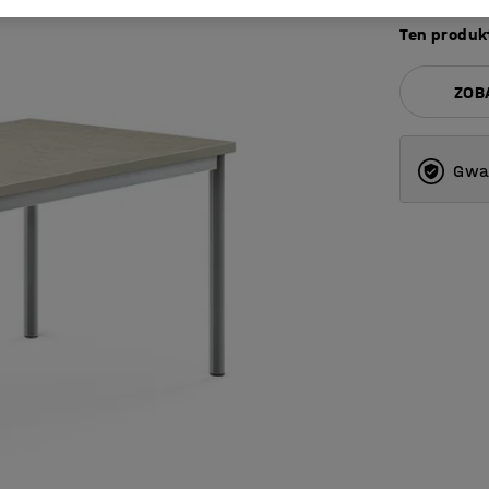
Ten produkt
ZOB
Gwar