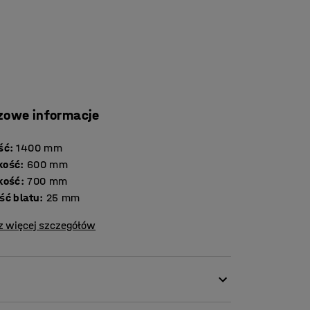
zowe informacje
ść
:
1400
mm
kość
:
600
mm
kość
:
700
mm
Grubość blatu
:
25
mm
z więcej szczegółów
o niskiego poziomu koncentracji i niskiej