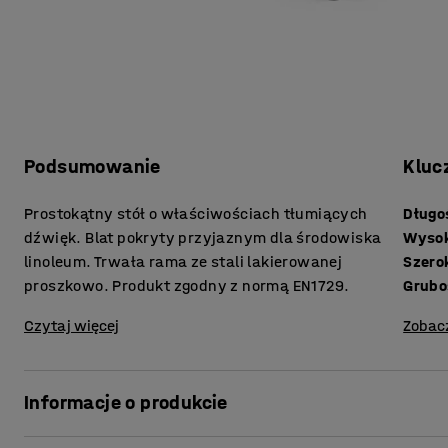
Podsumowanie
Kluc
Prostokątny stół o właściwościach tłumiących
Długo
dźwięk. Blat pokryty przyjaznym dla środowiska
Wyso
linoleum. Trwała rama ze stali lakierowanej
Szero
proszkowo. Produkt zgodny z normą EN1729.
Czytaj więcej
Zobac
Informacje o produkcie
W szkole i przedszkolu zwykle panuje hałas. Prowadzi to d