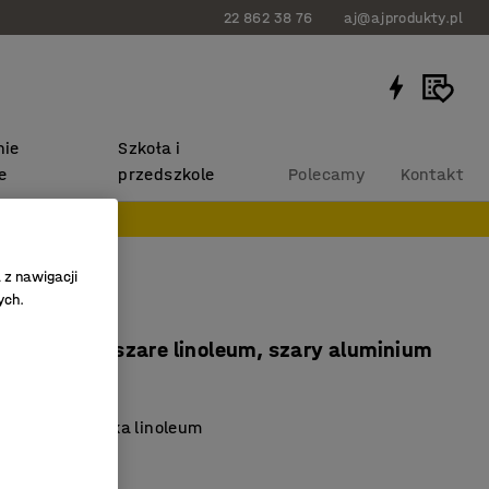
22 862 38 76
aj@ajprodukty.pl
ie
Szkoła i
e
przedszkole
Polecamy
Kontakt
 z nawigacji
ych.
NITUS
x600 mm, szare linoleum, szary aluminium
656206
e dla środowiska linoleum
więk
 normą EN1729