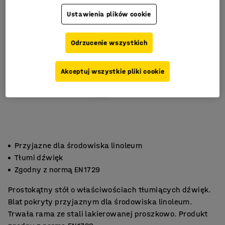
Ustawienia plików cookie
Odrzucenie wszystkich
Akceptuj wszystkie pliki cookie
Przyjazne dla środowiska linoleum
Tłumi dźwięk
Zgodny z normą EN1729
Prostokątny stół o właściwościach tłumiących dźwięk.
Blat pokryty przyjaznym dla środowiska linoleum.
Trwała rama ze stali lakierowanej proszkowo. Produkt