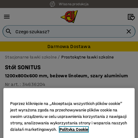
Własna produkcja
Darmowa Dostawa
Stacjonarne ławki szkolne
Prostokątne ławki szkolne
Stół SONITUS
1200x800x600 mm, beżowe linoleum, szary aluminium
Nr art.
:
34636204
Poprzez kliknięcie na „Akceptacja wszystkich plików cookie”
jest wyrażona zgoda na przechowywanie plików cookie na
swoim urządzeniu w celu usprawnienia korzystania z nawigacji
strony, analizowania wykorzystania strony i wsparcia naszych
działań marketingowych.
Polityka Cookie