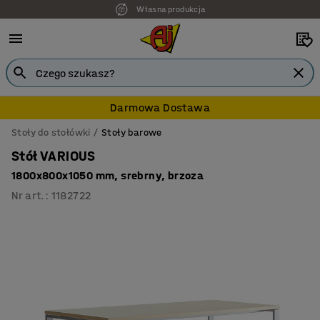
Własna produkcja
7 lat gwarancji
Darmowa Dostawa
Stoły do stołówki
Stoły barowe
Stół VARIOUS
1800x800x1050 mm, srebrny, brzoza
Nr art.
:
1182722