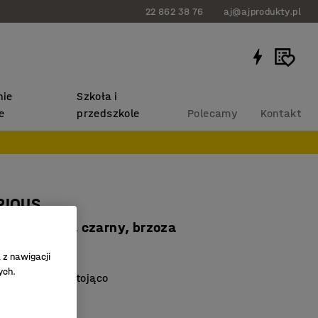
22 862 38 76
aj@ajprodukty.pl
ie
Szkoła i
e
przedszkole
Polecamy
Kontakt
RIOUS
0x1050 mm, czarny, brzoza
2712
 z nawigacji
ych.
na siedząco i stojąco
ania i przerwy
 środowisk