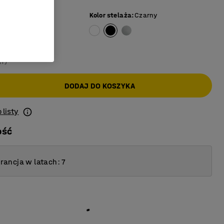
rzoza
Kolor stelaża
:
Czarny
AT)
DODAJ DO KOSZYKA
 listy
ość
ancja w latach: 7