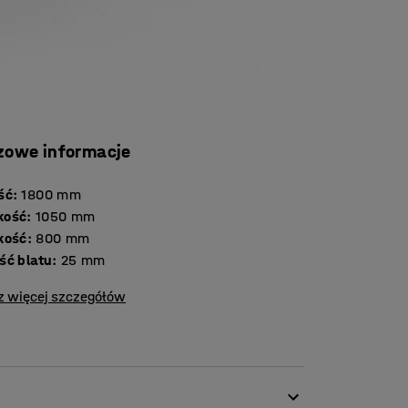
zowe informacje
ść
:
1800
mm
kość
:
1050
mm
kość
:
800
mm
Grubość blatu
:
25
mm
z więcej szczegółów