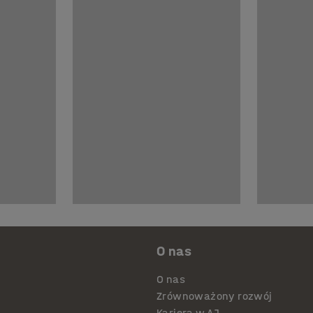
O nas
O nas
Zrównoważony rozwój
Kariera w AJ