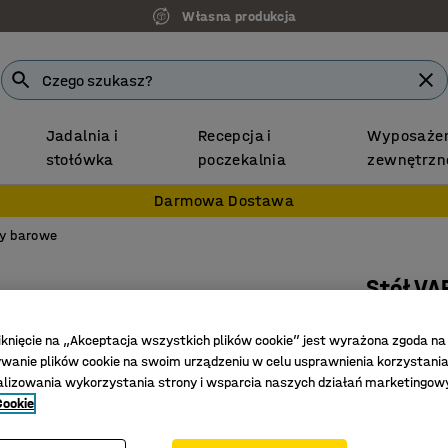
Własna produkcja
Jadalnia i
Recepcja i
Wyposażen
stołówka
poczekalnia
zewnętrzn
Darmowa Dostawa
ły barowe
Stół VA
1800x80
iknięcie na „Akceptacja wszystkich plików cookie” jest wyrażona zgoda na
Nr art.
:
118
anie plików cookie na swoim urządzeniu w celu usprawnienia korzystania
alizowania wykorzystania strony i wsparcia naszych działań marketingow
Do pracy 
Cookie
Na spotk
Do wielu