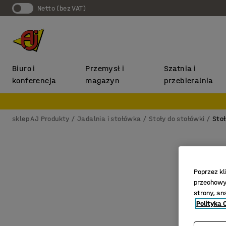
Netto (bez VAT)
Biuro i
Przemysł i
Szatnia i
konferencja
magazyn
przebieralnia
sklep AJ Produkty
Jadalnia i stołówka
Stoły do stołówki
Sto
Poprzez kl
przechowyw
strony, an
Polityka 