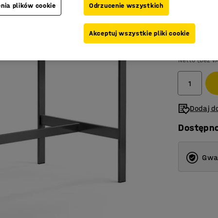
nia plików cookie
Odrzucenie wszystkich
Kolor blatu
:
B
Akceptuj wszystkie pliki cookie
1 649,-
Netto (bez V
Dodaj do
Dostępn
Gwar