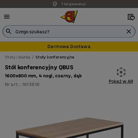
7 lat gwarancji
Darmowa Dostawa
Stoły i biurka
Stoły konferencyjne
Stół konferencyjny QBUS
1600x800 mm, 4 nogi, czarny, dąb
Pokaż w AR
Nr art.
:
1613516