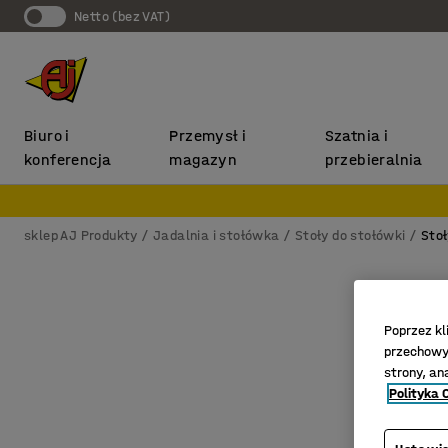
Netto (bez VAT)
Biuro i
Przemysł i
Szatnia i
konferencja
magazyn
przebieralnia
sklep AJ Produkty
Jadalnia i stołówka
Stoły do stołówki
Stoł
Poprzez kl
przechowyw
strony, an
Polityka 