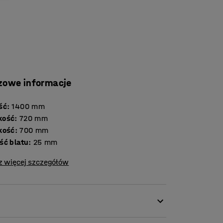
zowe informacje
ść
:
1400
mm
kość
:
720
mm
kość
:
700
mm
Grubość blatu
:
25
mm
z więcej szczegółów
czemu doskonale sprawdza się w stołówkach,