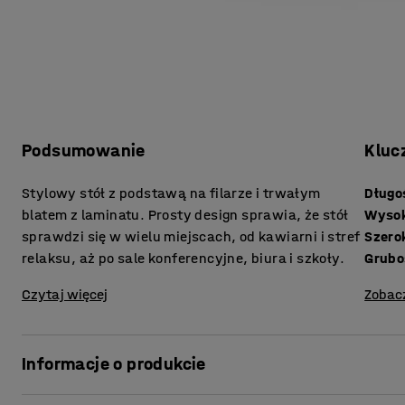
Podsumowanie
Kluc
Stylowy stół z podstawą na filarze i trwałym
Długo
blatem z laminatu. Prosty design sprawia, że stół
Wyso
sprawdzi się w wielu miejscach, od kawiarni i stref
Szero
relaksu, aż po sale konferencyjne, biura i szkoły.
Czytaj więcej
Zobac
Informacje o produkcie
Stół łączy w sobie klasyczny design i trwałość, dzięki 