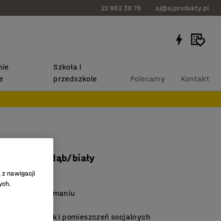
22 862 38 76
aj@ajprodukty.pl
ie
Szkoła i
e
przedszkole
Polecamy
Kontakt
RTICUS
0x720 mm, dąb/biały
8236
 z nawigacji
ych.
i łatwy w utrzymaniu
wałych modeli
potkań, stołówek i pomieszczeń socjalnych