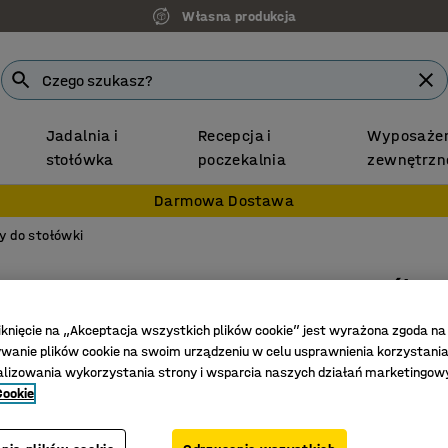
Własna produkcja
Jadalnia i
Recepcja i
Wyposażen
stołówka
poczekalnia
zewnętrzn
Darmowa Dostawa
y do stołówki
Stół VE
1400x70
iknięcie na „Akceptacja wszystkich plików cookie” jest wyrażona zgoda na
Nr art.
:
15
anie plików cookie na swoim urządzeniu w celu usprawnienia korzystania
alizowania wykorzystania strony i wsparcia naszych działań marketingow
Stylowy 
Cookie
Wiele tr
Do sal s