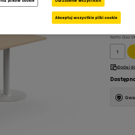
nia plików cookie
Odrzucenie wszystkich
Kolor blatu
:
Akceptuj wszystkie pliki cookie
1 599,-
Netto (bez V
Dodaj do
Dostępn
Gwar