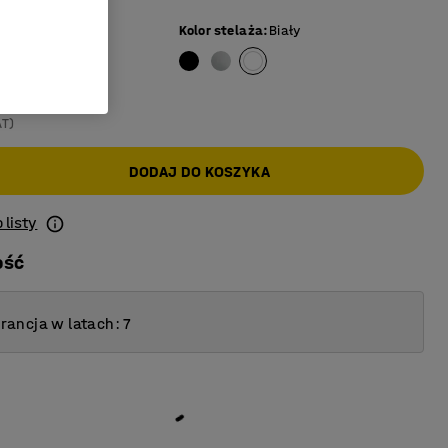
Dąb
Kolor stelaża
:
Biały
AT)
DODAJ DO KOSZYKA
 listy
ość
ancja w latach: 7