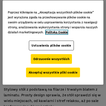
Poprzez kliknięcie na „Akceptacja wszystkich plików cookie”
jest wyrażona zgoda na przechowywanie plików cookie na
swoim urządzeniu w celu usprawnienia korzystania z nawigacji
strony, analizowania wykorzystania strony i wsparcia naszych
działań marketingowych.
Polityka Cookie
Ustawienia plików cookie
Odrzucenie wszystkich
Stylowy i łatwy w utrzymaniu
Akceptuj wszystkie pliki cookie
Wiele trwałych modeli
Do sal spotkań, stołówek i pomieszczeń socjalnych
Stylowy stół z podstawą na filarze i trwałym blatem z
laminatu. Prosty design sprawia, że stół sprawdzi się w
wielu miejscach, od kawiarni i stref relaksu, aż po sale