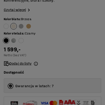
konferencyjne, biura i szkoły.
Czytaj więcej
Kolor blatu
:
Brzoza
Kolor stelaża
:
Czarny
1 599,-
Netto (bez VAT)
Dodaj do listy
Dostępność
Gwarancja w latach: 7