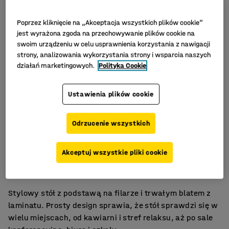
Poprzez kliknięcie na „Akceptacja wszystkich plików cookie”
jest wyrażona zgoda na przechowywanie plików cookie na
swoim urządzeniu w celu usprawnienia korzystania z nawigacji
strony, analizowania wykorzystania strony i wsparcia naszych
działań marketingowych.
Polityka Cookie
Ustawienia plików cookie
Odrzucenie wszystkich
Stylowy i łatwy w utrzymaniu
Akceptuj wszystkie pliki cookie
Wiele trwałych modeli
Do sal spotkań, stołówek i pomieszczeń socjalnych
Stylowy stół z podstawą na filarze i trwałym blatem z
laminatu. Prosty design sprawia, że stół sprawdzi się w
wielu miejscach, od kawiarni i stref relaksu, aż po sale