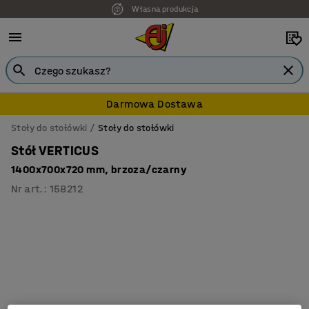
Własna produkcja
7 lat gwarancji
Darmowa Dostawa
Stoły do stołówki
Stoły do stołówki
Stół VERTICUS
1400x700x720 mm, brzoza/czarny
Nr art.
:
158212