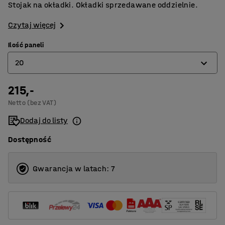
Stojak na okładki. Okładki sprzedawane oddzielnie.
Czytaj więcej
Ilość paneli
20
215,-
10
Netto (bez VAT)
20
Dodaj do listy
Dostępność
Gwarancja w latach: 7