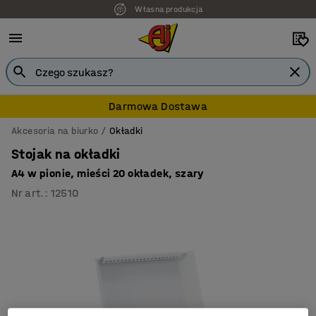
Własna produkcja
7 lat gwarancji
Darmowa Dostawa
Akcesoria na biurko
Okładki
Stojak na okładki
A4 w pionie, mieści 20 okładek, szary
Nr art.
:
12510