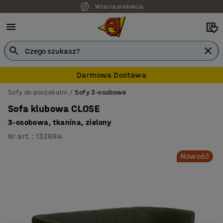
Własna produkcja
7 lat gwarancji
Darmowa Dostawa
Sofy do poczekalni
Sofy 3-osobowe
Sofa klubowa CLOSE
3-osobowa, tkanina, zielony
Nr art.
:
132694
Nowość