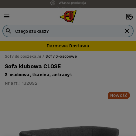
7 lat gwarancji
Darmowa Dostawa
Sofy do poczekalni
Sofy 3-osobowe
Sofa klubowa CLOSE
3-osobowa, tkanina, antracyt
Nr art.
:
132692
Nowość