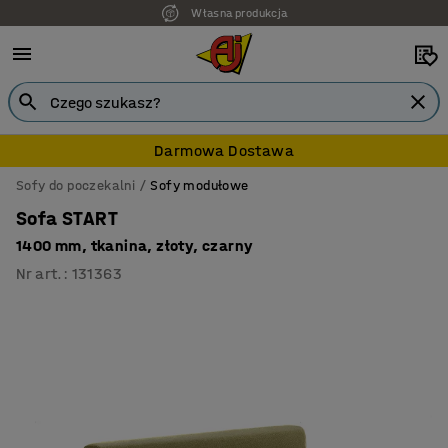
Własna produkcja
7 lat gwarancji
Darmowa Dostawa
Sofy do poczekalni
Sofy modułowe
Sofa START
1400 mm, tkanina, złoty, czarny
Nr art.
:
131363