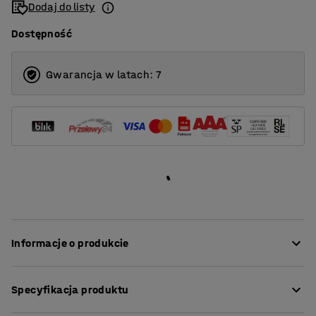
Dodaj do listy
Dostępność
Gwarancja w latach: 7
Informacje o produkcie
Sofa START to idealny mebel do codziennego użytku w
Specyfikacja produktu
miejscach publicznych, na przykład na korytarzach
szkolnych, w recepcjach biur czy stołówkach. Sofy