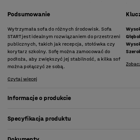
Podsumowanie
Kluc
Wytrzymała sofa do różnych środowisk. Sofa
Wysok
START jest idealnym rozwiązaniem do przestrzeni
Głębo
publicznych, takich jak recepcja, stołówka czy
Wyso
korytarz szkolny. Sofę można zamocować do
Szero
podłoża, aby zwiększyć jej stabilność, a kilka sof
Zobac
można połączyć ze sobą.
Czytaj więcej
Informacje o produkcie
Sofa START to idealny mebel do codziennego użytku w mie
Specyfikacja produktu
korytarzach szkolnych, w recepcjach biur czy stołówkach
kilka osób mogło usiąść razem. Można również ustawić je 
Wysokość siedziska
:
465
mm
Dokumenty