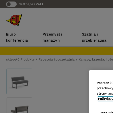
Netto (bez VAT)
Biuro i
Przemysł i
Szatnia i
konferencja
magazyn
przebieralnia
sklep AJ Produkty
Recepcja i poczekalnia
Kanapy, krzesła, fote
Poprzez kl
przechowyw
strony, an
Polityka 
Ustawie