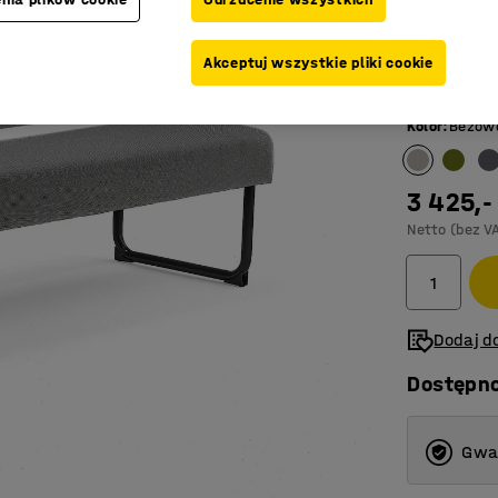
Kolor stelaż
Akceptuj wszystkie pliki cookie
Kolor
:
Beżow
3 425,-
Netto (bez V
Dodaj do
Dostępn
Gwar