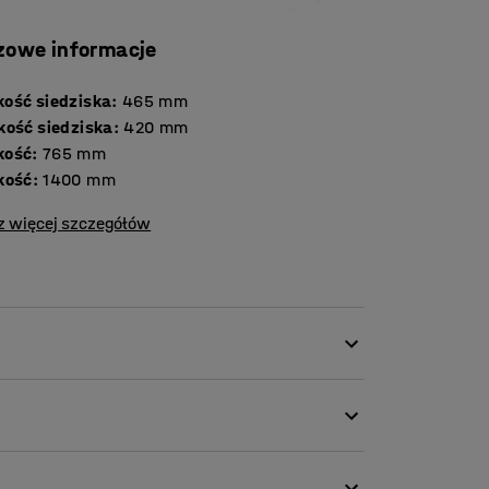
zowe informacje
ość siedziska
:
465
mm
kość siedziska
:
420
mm
kość
:
765
mm
kość
:
1400
mm
z więcej szczegółów
jscach publicznych, na przykład na
. Sofy można ustawić tyłem do siebie, aby
jedna obok drugiej, tworząc rząd.