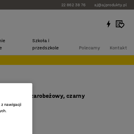
22 862 38 76
aj@ajprodukty.pl
ie
Szkoła i
e
przedszkole
Polecamy
Kontakt
TART
 tkanina, szarobeżowy, czarny
 z nawigacji
361
ych.
ch środowisk
czenie
 podłogowe