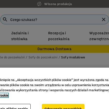
Własna produkcja
Jadalnia i
Recepcja i
Wyposażen
stołówka
poczekalnia
zewnętrzn
Darmowa Dostawa
le do poczekalni
Sofy do poczekalni
Sofy modułowe
Sofa S
1400 mm,
iknięcie na „Akceptacja wszystkich plików cookie” jest wyrażona zgoda na
anie plików cookie na swoim urządzeniu w celu usprawnienia korzystania
Nr art.
:
131
alizowania wykorzystania strony i wsparcia naszych działań marketingow
Do różny
Cookie
Łatwe łą
Uchwyty
nia plików cookie
Odrzucenie wszystkich