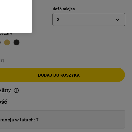
Ilość miejsc
a
:
Czarny
2
oszary
1
2
3
AT)
DODAJ DO KOSZYKA
 listy
ość
ancja w latach: 7