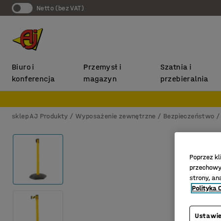
Netto (bez VAT)
Biuro i
Przemysł i
Szatnia i
konferencja
magazyn
przebieralnia
sklep AJ Produkty
Wyposażenie zewnętrzne
Bezpieczeństwo
Poprzez kl
przechowyw
strony, an
Polityka 
Ustawie