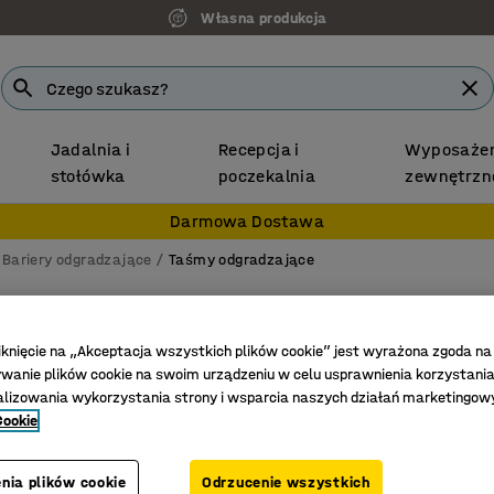
Własna produkcja
Jadalnia i
Recepcja i
Wyposażen
stołówka
poczekalnia
zewnętrzn
Darmowa Dostawa
Bariery odgradzające
Taśmy odgradzające
Słupek
2000 mm,
iknięcie na „Akceptacja wszystkich plików cookie” jest wyrażona zgoda na
anie plików cookie na swoim urządzeniu w celu usprawnienia korzystania
Nr art.
:
312
alizowania wykorzystania strony i wsparcia naszych działań marketingow
Cookie
Żywe, wi
Automaty
nia plików cookie
Odrzucenie wszystkich
Do użytk