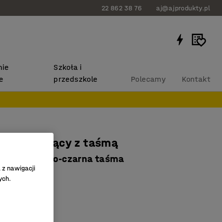
22 862 38 76
aj@ajprodukty.pl
ie
Szkoła i
e
przedszkole
Polecamy
Kontakt
 odgradzający z taśmą
 żółty, żółto-czarna taśma
 z nawigacji
421
ych.
doczne kolory
czny powrót
u na zewnątrz