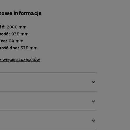
zowe informacje
ść
:
2000
mm
kość
:
935
mm
ica
:
64
mm
kość dna
:
375
mm
z więcej szczegółów
e bariery i odgrodzenie fragmentu
zania maszyn i tworzenia zabezpieczeń z
k doskonale nadaje się do użytkowania na