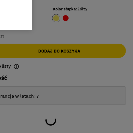
:
Czarny / żółty
Kolor słupka
:
Żółty
AT)
DODAJ DO KOSZYKA
 listy
ość
ancja w latach: 7