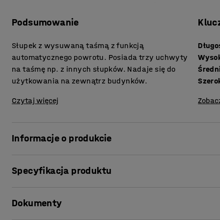
Podsumowanie
Kluc
Słupek z wysuwaną taśmą z funkcją
Długo
automatycznego powrotu. Posiada trzy uchwyty
Wyso
na taśmę np. z innych słupków. Nadaje się do
Średn
użytkowania na zewnątrz budynków.
Szero
Czytaj więcej
Zobac
Informacje o produkcie
Specyfikacja produktu
Słupek z taśmą to doskonały sposób na szybkie stworzeni
Długość
:
2000
mm
przestrzeni. Można używać do tworzenia przejść, odgrad
Dokumenty
Wysokość
:
935
mm
myślą o poprawie bezpieczeństwa w miejscu pracy. Słupe
Średnica
:
64
mm
zewnątrz budynków.