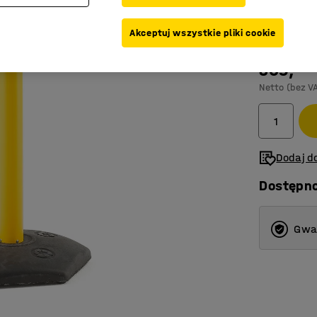
Kolor taśmy
Akceptuj wszystkie pliki cookie
309,-
Netto (bez V
Dodaj do
Dostępn
Gwar