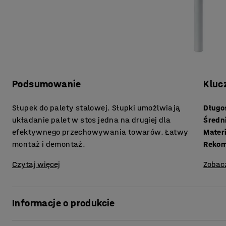
Podsumowanie
Kluc
Słupek do palety stalowej. Słupki umożlwiają
Długo
układanie palet w stos jedna na drugiej dla
Średn
efektywnego przechowywania towarów. Łatwy
Mater
montaż i demontaż.
Rekom
Czytaj więcej
Zobac
Informacje o produkcie
Słupki pozwalają sztaplować palety stalowe jedna na dru