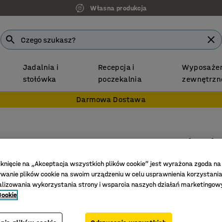
Własna produkcja
Jadalnia i
Recepcja i
Wyposażen
stołówka
poczekalnia
zewnętrzn
Darmowa Dostawa
Słupek 
Ø32 mm,
iknięcie na „Akceptacja wszystkich plików cookie” jest wyrażona zgoda na
Nr art.
:
725
anie plików cookie na swoim urządzeniu w celu usprawnienia korzystania
alizowania wykorzystania strony i wsparcia naszych działań marketingow
Umożliwi
Cookie
Łatwy m
Dostępny