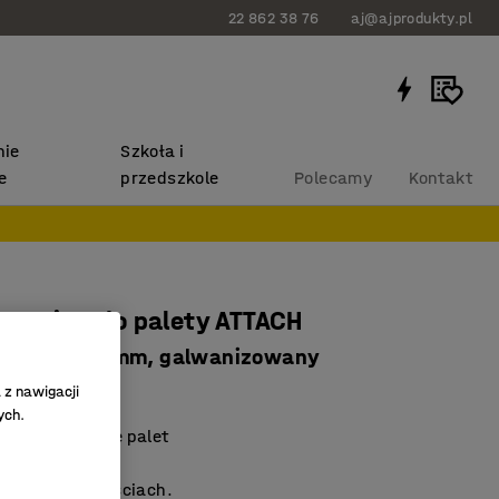
22 862 38 76
aj@ajprodukty.pl
ie
Szkoła i
e
przedszkole
Polecamy
Kontakt
narożny do palety ATTACH
 wys. 1200 mm, galwanizowany
815
 z nawigacji
ych.
a sztaplowanie palet
ontaż
 w kilku długościach.