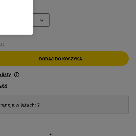
)
AT)
DODAJ DO KOSZYKA
 listy
ość
ancja w latach: 7