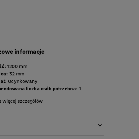
zowe informacje
ść
:
1200
mm
ica
:
32
mm
iał
:
Ocynkowany
endowana liczba osób potrzebna
:
1
z więcej szczegółów
giej. Pozwala to stworzyć funkcjonalne