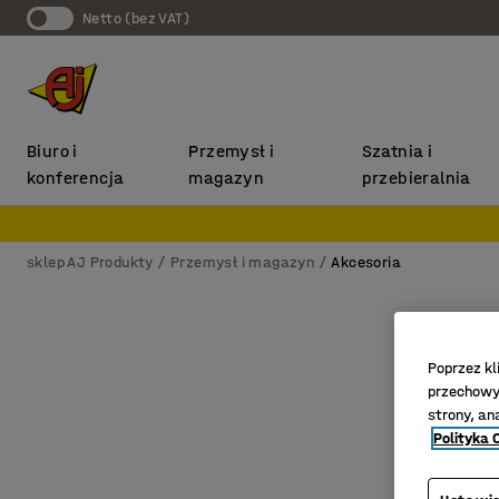
Netto (bez VAT)
Biuro i
Przemysł i
Szatnia i
konferencja
magazyn
przebieralnia
sklep AJ Produkty
Przemysł i magazyn
Akcesoria
Poprzez kl
przechowyw
strony, an
Polityka 