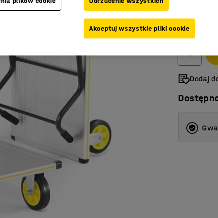
nia plików cookie
Odrzucenie wszystkich
855,-
Akceptuj wszystkie pliki cookie
Netto (bez V
Dodaj do
Dostępn
Gwar