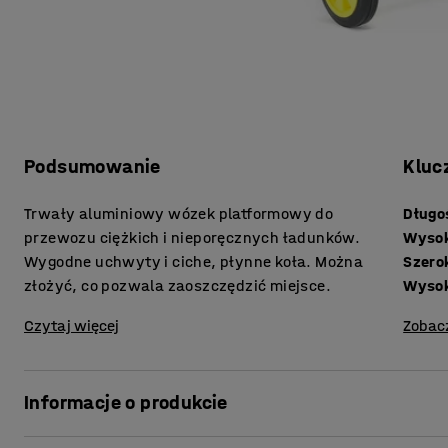
Podsumowanie
Kluc
Trwały aluminiowy wózek platformowy do
Długo
przewozu ciężkich i nieporęcznych ładunków.
Wyso
Wygodne uchwyty i ciche, płynne koła. Można
Szero
złożyć, co pozwala zaoszczędzić miejsce.
Wysok
Czytaj więcej
Zobac
Informacje o produkcie
Nasz wózek platformowy został wykonany z aluminium. 