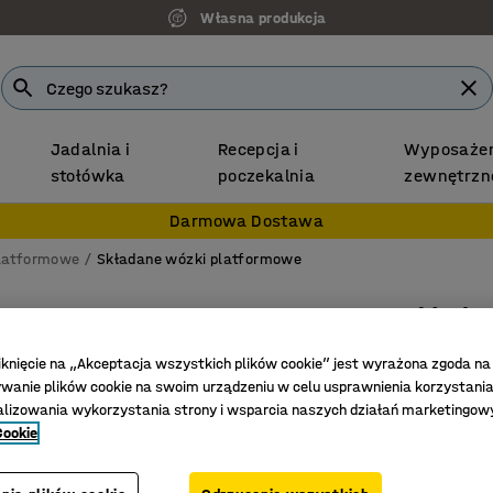
Własna produkcja
Jadalnia i
Recepcja i
Wyposażen
stołówka
poczekalnia
zewnętrzn
Darmowa Dostawa
latformowe
Składane wózki platformowe
Składa
300 kg,
iknięcie na „Akceptacja wszystkich plików cookie” jest wyrażona zgoda na
Nr art.
:
23
anie plików cookie na swoim urządzeniu w celu usprawnienia korzystania
alizowania wykorzystania strony i wsparcia naszych działań marketingow
Oszczędn
Cookie
Składan
Wygodne