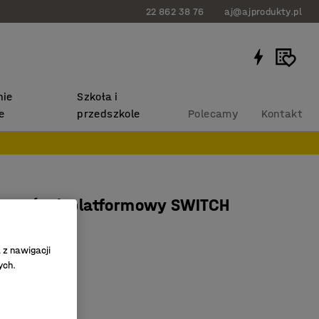
22 862 38 76
aj@ajprodukty.pl
ie
Szkoła i
e
przedszkole
Polecamy
Kontakt
ny wózek platformowy SWITCH
 610x900 mm
542
 z nawigacji
ych.
ość miejsca
y
 uchwyty