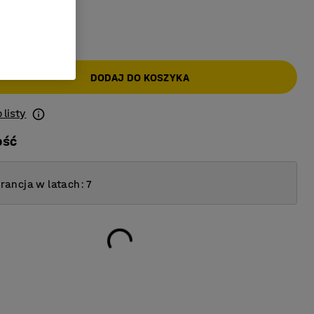
AT)
DODAJ DO KOSZYKA
 listy
ość
ancja w latach: 7