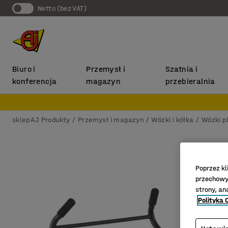
Netto (bez VAT)
Biuro i
Przemysł i
Szatnia i
konferencja
magazyn
przebieralnia
sklep AJ Produkty
Przemysł i magazyn
Wózki i kółka
Wózki p
Poprzez kl
przechowyw
strony, an
Polityka 