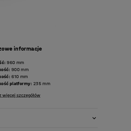
zowe informacje
ść
:
960
mm
kość
:
900
mm
kość
:
610
mm
ość platformy
:
235
mm
z więcej szczegółów
Posiada pojemną platformę załadunkową.