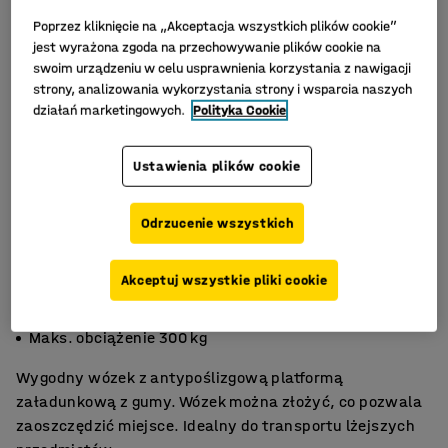
Poprzez kliknięcie na „Akceptacja wszystkich plików cookie”
jest wyrażona zgoda na przechowywanie plików cookie na
swoim urządzeniu w celu usprawnienia korzystania z nawigacji
strony, analizowania wykorzystania strony i wsparcia naszych
działań marketingowych.
Polityka Cookie
Ustawienia plików cookie
Odrzucenie wszystkich
Akceptuj wszystkie pliki cookie
Składany
Oszczędność miejsca
Maks. obciążenie 300 kg
Wygodny wózek z antypoślizgową platformą
załadunkową z gumy. Wózek można złożyć, co pozwala
zaoszczędzić miejsce. Idealny do transportu lżejszych