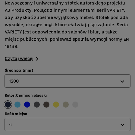
Nowoczesny i uniwersalny stołek autorskiego projektu
AJ Produkty. Połącz z innymi elementami serii VARIETY,
aby uzyskać zupełnie wyjątkowy mebel. Stołek posiada
wysokie, okrągłe nogi, które ułatwiają sprzątanie. Seria
VARIETY jest odpowiednia do salonów i biur, a także
miejsc publicznych, ponieważ spełnia wymogi normy EN
16139.
Czytaj więcej
Średnica (mm)
1200
Kolor
:
Ciemnoniebieski
900
1200
Ilość miejsc
4