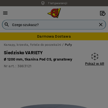
7 lat gwarancji
Darmowa Dostawa
Kanapy, krzesła, fotele do poczekalni
Pufy
Siedzisko VARIETY
Ø 1200 mm, tkanina Pod CS, granatowy
Pokaż w AR
Nr art.
:
3863121