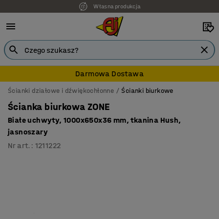
Własna produkcja
7 lat gwarancji
Darmowa Dostawa
Ścianki działowe i dźwiękochłonne
Ścianki biurkowe
Ścianka biurkowa ZONE
Białe uchwyty, 1000x650x36 mm, tkanina Hush,
jasnoszary
Nr art.
:
1211222