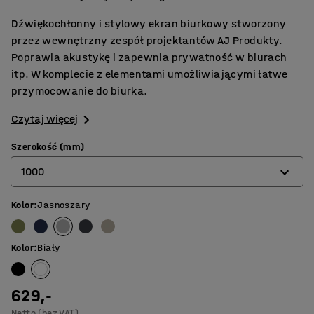
Dźwiękochłonny i stylowy ekran biurkowy stworzony
przez wewnętrzny zespół projektantów AJ Produkty.
Poprawia akustykę i zapewnia prywatność w biurach
itp. W komplecie z elementami umożliwiającymi łatwe
przymocowanie do biurka.
Czytaj więcej
Szerokość (mm)
1000
Kolor
:
Jasnoszary
600
800
Kolor
:
Biały
1000
1200
629,-
Netto (bez VAT)