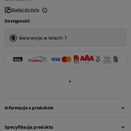
1400
Dodaj do listy
1600
Dostępność
1800
2000
Gwarancja w latach: 7
Informacje o produkcie
Nasze proste i stylowe ścianki zapewniają doskonałą
Specyfikacja produktu
akustykę w pomieszczeniach o wysokim poziomie