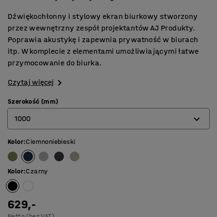
Dźwiękochłonny i stylowy ekran biurkowy stworzony
przez wewnętrzny zespół projektantów AJ Produkty.
Poprawia akustykę i zapewnia prywatność w biurach
itp. W komplecie z elementami umożliwiającymi łatwe
przymocowanie do biurka.
Czytaj więcej
Szerokość (mm)
1000
Kolor
:
Ciemnoniebieski
600
800
Kolor
:
Czarny
1000
1200
629,-
Netto (bez VAT)