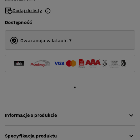
1400
Dodaj do listy
1600
Dostępność
1800
2000
Gwarancja w latach: 7
Informacje o produkcie
Nasze proste i stylowe ścianki zapewniają doskonałą
Specyfikacja produktu
akustykę w pomieszczeniach o wysokim poziomie