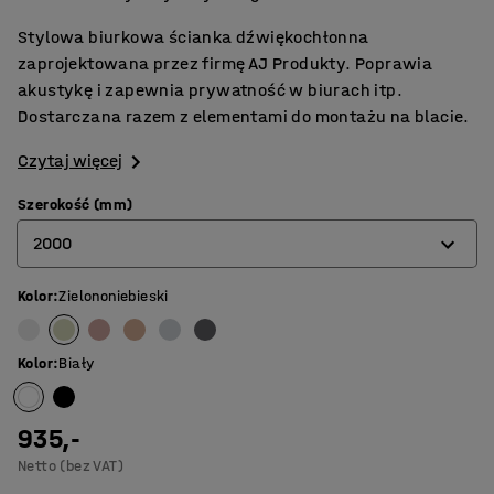
Stylowa biurkowa ścianka dźwiękochłonna
zaprojektowana przez firmę AJ Produkty. Poprawia
akustykę i zapewnia prywatność w biurach itp.
Dostarczana razem z elementami do montażu na blacie.
Czytaj więcej
Szerokość (mm)
2000
Kolor
:
Zielononiebieski
600
800
Kolor
:
Biały
1000
1200
935,-
Netto (bez VAT)
1400