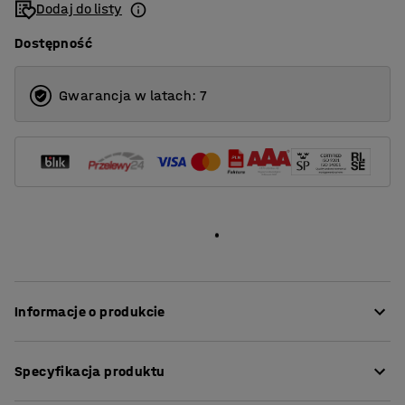
Dodaj do listy
1600
Dostępność
1800
2000
Gwarancja w latach: 7
Informacje o produkcie
Nasze proste i stylowe ścianki zapewniają doskonałą
Specyfikacja produktu
akustykę w pomieszczeniach o wysokim poziomie
hałasu. Idealne rozwiązanie do tworzenia stref o