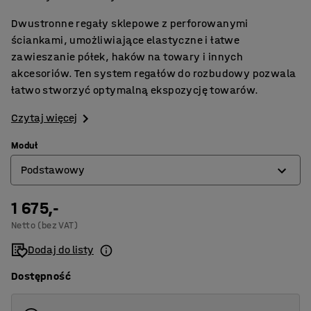
Dwustronne regały sklepowe z perforowanymi
ściankami, umożliwiające elastyczne i łatwe
zawieszanie półek, haków na towary i innych
akcesoriów. Ten system regałów do rozbudowy pozwala
łatwo stworzyć optymalną ekspozycję towarów.
Czytaj więcej
Moduł
Podstawowy
1 675,-
Dodatkowy
Netto (bez VAT)
Podstawowy
Dodaj do listy
Dostępność