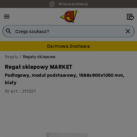
Własna produkcja
Darmowa Dostawa
Regały
Regały sklepowe
Regał sklepowy MARKET
Podłogowy, moduł podstawowy, 1588x900x1050 mm,
biały
Nr art.
:
211021