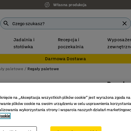
Własna produkcja
Jadalnia i
Recepcja i
Wyposażen
stołówka
poczekalnia
zewnętrzn
Darmowa Dostawa
ały paletowe
Regały paletowe
Regał 
Moduł do
iknięcie na „Akceptacja wszystkich plików cookie” jest wyrażona zgoda na
kg/palet
anie plików cookie na swoim urządzeniu w celu usprawnienia korzystania
alizowania wykorzystania strony i wsparcia naszych działań marketingow
Nr art.
:
237
Cookie
Doskona
Oszczędn