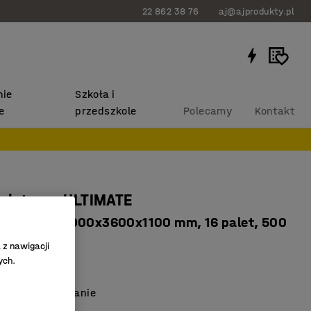
22 862 38 76
aj@ajprodukty.pl
ie
Szkoła i
e
przedszkole
Polecamy
Kontakt
paletowy ULTIMATE
datkowy, 4000x3600x1100 mm, 16 palet, 500
a
 z nawigacji
ych.
12
łe przechowywanie
ość miejsca