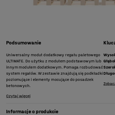
Podsumowanie
Kluc
Uniwersalny moduł dodatkowy regału paletowego
Wyso
ULTIMATE. Do użytku z modułem podstawowym lub
Głębo
innym modułem dodatkowym. Pomaga rozbudować
Szero
system regałów. W zestawie znajdują się podkładki
Długoś
poziomujące i elementy mocujące do posadzek
Zobac
betonowych.
Czytaj więcej
Informacje o produkcie