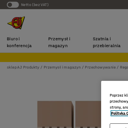
Netto (bez VAT)
Biuro i
Przemysł i
Szatnia i
konferencja
magazyn
przebieralnia
sklep AJ Produkty
Przemysł i magazyn
Przechowywanie
Reg
Poprzez kl
przechowyw
strony, an
Polityka 