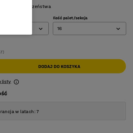
wymogi bezpieczeństwa
mm)
Ilość palet/sekcja
16
12
AT)
16
DODAJ DO KOSZYKA
20
 listy
ość
ancja w latach: 7