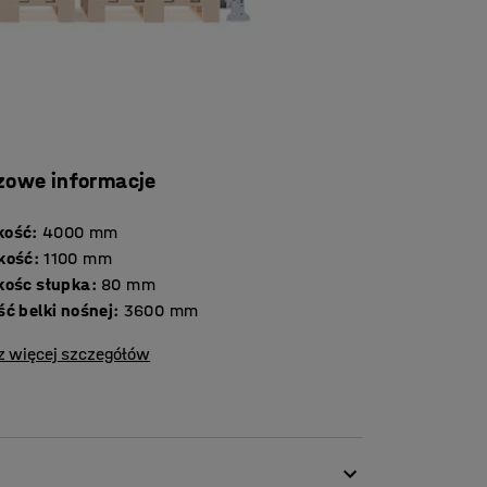
zowe informacje
kość
:
4000
mm
kość
:
1100
mm
kośc słupka
:
80
mm
ć belki nośnej
:
3600
mm
z więcej szczegółów