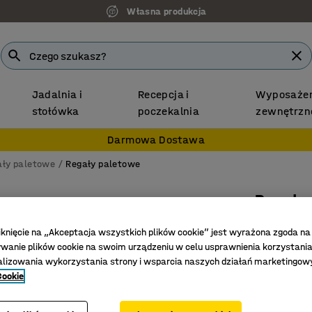
Własna produkcja
Jadalnia i
Recepcja i
Wyposażen
stołówka
poczekalnia
zewnętrzn
Darmowa Dostawa
ały paletowe
Regały paletowe
Regał 
Moduł do
iknięcie na „Akceptacja wszystkich plików cookie” jest wyrażona zgoda na
1000kg/
anie plików cookie na swoim urządzeniu w celu usprawnienia korzystania
alizowania wykorzystania strony i wsparcia naszych działań marketingow
Nr art.
:
23
Cookie
Doskona
Oszczędn