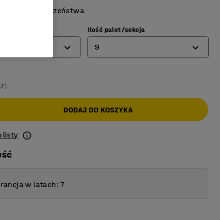
wymogi bezpieczeństwa
mm)
Ilość palet/sekcja
9
9
AT)
12
DODAJ DO KOSZYKA
 listy
ość
ancja w latach: 7