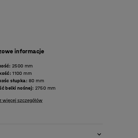
zowe informacje
kość
:
2500
mm
kość
:
1100
mm
kośc słupka
:
80
mm
ć belki nośnej
:
2750
mm
z więcej szczegółów