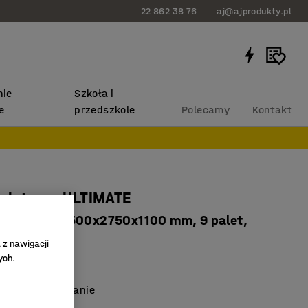
22 862 38 76
aj@ajprodukty.pl
ie
Szkoła i
e
przedszkole
Polecamy
Kontakt
paletowy ULTIMATE
datkowy, 2500x2750x1100 mm, 9 palet,
paleta
 z nawigacji
ych.
734
łe przechowywanie
ość miejsca