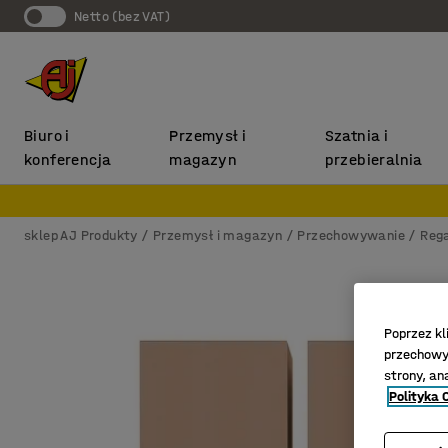
Netto (bez VAT)
Biuro i
Przemysł i
Szatnia i
konferencja
magazyn
przebieralnia
sklep AJ Produkty
Przemysł i magazyn
Przechowywanie
Reg
Poprzez kl
przechowyw
strony, an
Polityka 