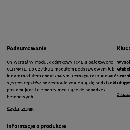
Podsumowanie
Kluc
Uniwersalny moduł dodatkowy regału paletowego
Wyso
ULTIMATE. Do użytku z modułem podstawowym lub
Głębo
innym modułem dodatkowym. Pomaga rozbudować
Szero
system regałów. W zestawie znajdują się podkładki
Długoś
poziomujące i elementy mocujące do posadzek
Zobac
betonowych.
Czytaj więcej
Informacje o produkcie