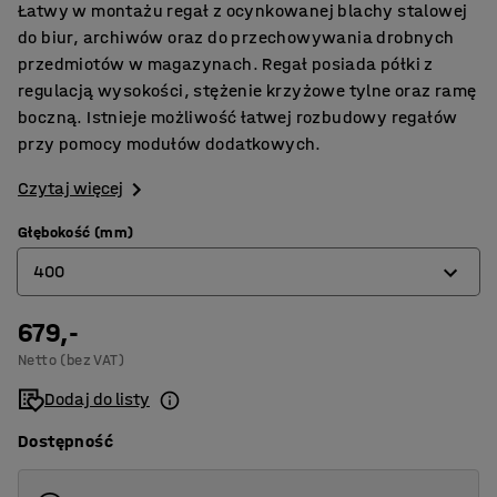
Łatwy w montażu regał z ocynkowanej blachy stalowej
do biur, archiwów oraz do przechowywania drobnych
przedmiotów w magazynach. Regał posiada półki z
regulacją wysokości, stężenie krzyżowe tylne oraz ramę
boczną. Istnieje możliwość łatwej rozbudowy regałów
przy pomocy modułów dodatkowych.
Czytaj więcej
Głębokość (mm)
400
679,-
300
Netto (bez VAT)
400
Dodaj do listy
500
Dostępność