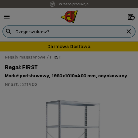
Własna produkcja
7 lat gwarancji
Darmowa Dostawa
Regały magazynowe
FIRST
Regał FIRST
Moduł podstawowy, 1960x1010x400 mm, ocynkowany
Nr art.
:
211402