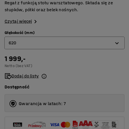
Regał z funkcją stołu warsztatowego. Składa się ze
słupków, półki oraz belek nośnych.
Czytaj więcej
Głębokość (mm)
620
1 999,-
470
Netto (bez VAT)
620
Dodaj do listy
775
Dostępność
Gwarancja w latach: 7