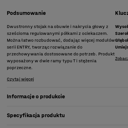
Podsumowanie
Kluc
Dwustronny stojak na obuwie i nakrycia głowy z
Wyso
sześcioma regulowanymi półkami z ociekaczem.
Szero
Można łatwo rozbudować, dodając więcej modułów
Głębo
serii ENTRY, tworząc rozwiązanie do
Umiej
przechowywania dostosowane do potrzeb. Produkt
Zobac
wyposażony w dwie ramy typu T i stężenia
poprzeczne.
Czytaj więcej
Informacje o produkcie
ENTRY to wszechstronna seria do szatni z możliwością r
Specyfikacja produktu
dostosować do potrzeb. Ten moduł podstawowy stanowi i
strefie wejściowej do siłowni, na basen, do szkoły lub p