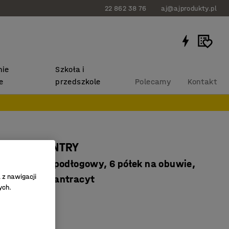
22 862 38 76
aj@ajprodukty.pl
ie
Szkoła i
e
przedszkole
Polecamy
Kontakt
o szatni ENTRY
dstawowy, podłogowy, 6 półek na obuwie,
 z nawigacji
0x600 mm, antracyt
ych.
66707
tojak
czem