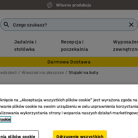
Własna produkcja
Jadalnia i
Recepcja i
Wyposażen
stołówka
poczekalnia
zewnętrzn
Darmowa Dostawa
zedszkoli
Wieszaki na płaszcze
Stojaki na buty
Regał d
Moduł po
iknięcie na „Akceptacja wszystkich plików cookie” jest wyrażona zgoda na
anie plików cookie na swoim urządzeniu w celu usprawnienia korzystania
1800x90
alizowania wykorzystania strony i wsparcia naszych działań marketingow
Nr art.
:
30
Cookie
Solidny s
nia plików cookie
Odrzucenie wszystkich
Z ocieka