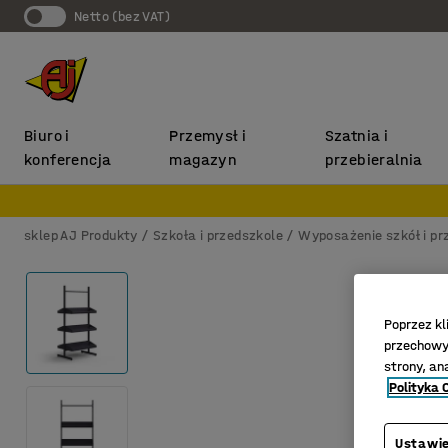
Netto (bez VAT)
Biuro i
Przemysł i
Szatnia i
konferencja
magazyn
przebieralnia
sklep AJ Produkty
Szkoła i przedszkole
Wyposażenie szkół i pr
Poprzez kl
przechowyw
strony, an
Polityka 
Ustawie