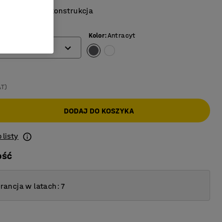
i kompaktowa konstrukcja
(mm)
Kolor
:
Antracyt
-
AT)
DODAJ DO KOSZYKA
 listy
ość
ancja w latach: 7