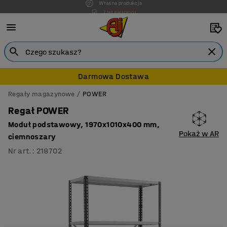
7 lat gwarancji
Darmowa Dostawa
Regały magazynowe
POWER
Regał POWER
Moduł podstawowy, 1970x1010x400 mm,
Pokaż w AR
ciemnoszary
Nr art.
:
218702