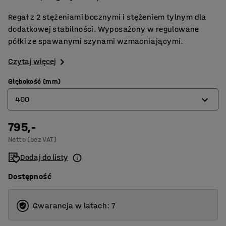
Regał z 2 stężeniami bocznymi i stężeniem tylnym dla
dodatkowej stabilności. Wyposażony w regulowane
półki ze spawanymi szynami wzmacniającymi.
Czytaj więcej
Głębokość (mm)
400
795,-
400
Netto (bez VAT)
500
Dodaj do listy
600
Dostępność
Gwarancja w latach: 7