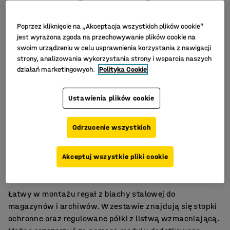
Poprzez kliknięcie na „Akceptacja wszystkich plików cookie”
jest wyrażona zgoda na przechowywanie plików cookie na
swoim urządzeniu w celu usprawnienia korzystania z nawigacji
strony, analizowania wykorzystania strony i wsparcia naszych
działań marketingowych.
Polityka Cookie
Ustawienia plików cookie
Odrzucenie wszystkich
Prosty montaż
Akceptuj wszystkie pliki cookie
Regulacja wysokości półek
Do biur, magazynów itp.
Łatwy w montażu regał z blachy stalowej do
magazynów i archiwów. W zestawie znajdują się stopki
ochronne oraz regulowane półki z listwą wzmacniającą.