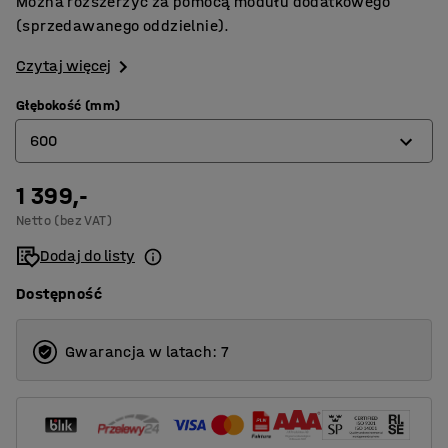
Można rozszerzyć za pomocą modułu dodatkowego
(sprzedawanego oddzielnie).
Czytaj więcej
Głębokość (mm)
600
1 399,-
400
Netto (bez VAT)
500
Dodaj do listy
600
Dostępność
Gwarancja w latach: 7