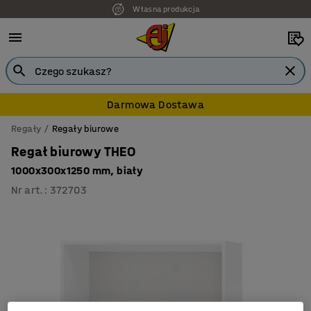
Własna produkcja
Darmowa Dostawa
Regały
Regały biurowe
Regał biurowy THEO
1000x300x1250 mm, biały
Nr art.
:
372703