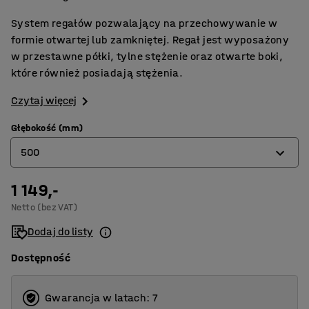
System regałów pozwalający na przechowywanie w
formie otwartej lub zamkniętej. Regał jest wyposażony
w przestawne półki, tylne stężenie oraz otwarte boki,
które również posiadają stężenia.
Czytaj więcej
Głębokość (mm)
500
1 149,-
400
Netto (bez VAT)
500
Dodaj do listy
600
Dostępność
Gwarancja w latach: 7