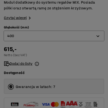
Moduł dodatkowy do systemu regałów MIX. Posiada
półki oraz otwartą ramę ze stężeniem krzyżowym.
Czytaj więcej
Głębokość (mm)
400
615,-
400
Netto (bez VAT)
500
Dodaj do listy
600
Dostępność
Gwarancja w latach: 7