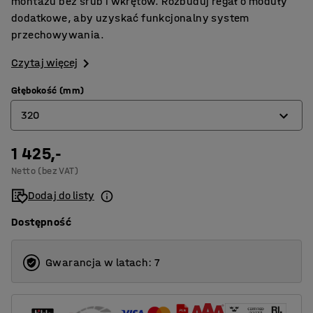
montażu bez śrub i wkrętów. Rozbuduj regał o moduły
dodatkowe, aby uzyskać funkcjonalny system
przechowywania.
Czytaj więcej
Głębokość (mm)
320
1 425,-
320
Netto (bez VAT)
400
Dodaj do listy
500
Dostępność
600
800
Gwarancja w latach: 7