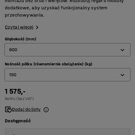
montażu bez śrub i wkrętów. Rozbuduj regał o moduły
dodatkowe, aby uzyskać funkcjonalny system
przechowywania.
Czytaj więcej
Głębokość (mm)
800
Nośność półka (równomiernie obciążenie) (kg)
320
190
400
500
1 575,-
190
Netto (bez VAT)
600
205
Dodaj do listy
800
Dostępność