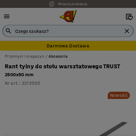
Własna produkcja
7 lat gwarancji
Darmowa Dostawa
Przemysł i magazyn
Akcesoria
Rant tylny do stołu warsztatowego TRUST
2500x50 mm
Nr art.
:
2213003
Nowość