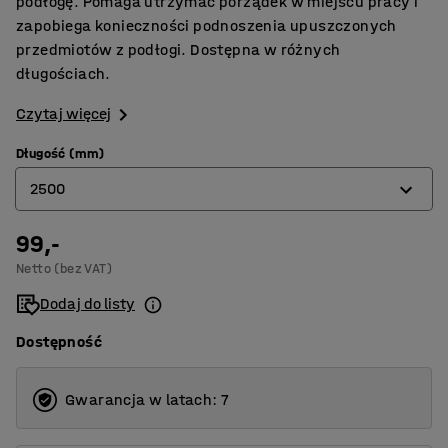
podłogę. Pomaga utrzymać porządek w miejscu pracy i
zapobiega konieczności podnoszenia upuszczonych
przedmiotów z podłogi. Dostępna w różnych
długościach.
Czytaj więcej
Długość (mm)
2500
99,-
1500
Netto (bez VAT)
2000
Dodaj do listy
2500
Dostępność
Gwarancja w latach: 7