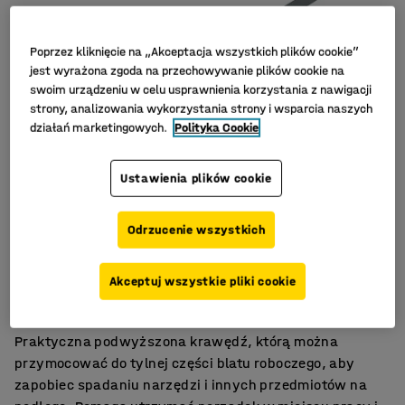
Poprzez kliknięcie na „Akceptacja wszystkich plików cookie”
jest wyrażona zgoda na przechowywanie plików cookie na
swoim urządzeniu w celu usprawnienia korzystania z nawigacji
strony, analizowania wykorzystania strony i wsparcia naszych
działań marketingowych.
Polityka Cookie
Ustawienia plików cookie
Odrzucenie wszystkich
Utrzymuje narzędzia i przedmioty na stole
Akceptuj wszystkie pliki cookie
Prosty montaż
Różne długości
Praktyczna podwyższona krawędź, którą można
przymocować do tylnej części blatu roboczego, aby
zapobiec spadaniu narzędzi i innych przedmiotów na