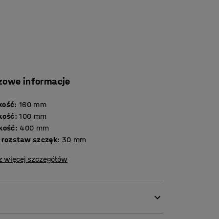
zowe informacje
kość
:
160
mm
kość
:
100
mm
kość
:
400
mm
 rozstaw szczęk
:
30
mm
z więcej szczegółów
y są dostępne w wielu rozmiarach. Wybierz