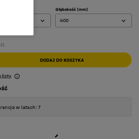
mm)
Głębokość (mm)
400
300
AT)
400
DODAJ DO KOSZYKA
500
600
 listy
ość
ancja w latach: 7