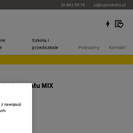
22 862 38 76
aj@ajprodukty.pl
ie
Szkoła i
e
przedszkole
Polecamy
Kontakt
da do regału MIX
0 mm
21
 z nawigacji
ych.
łkę
sortowanie
mów regałów