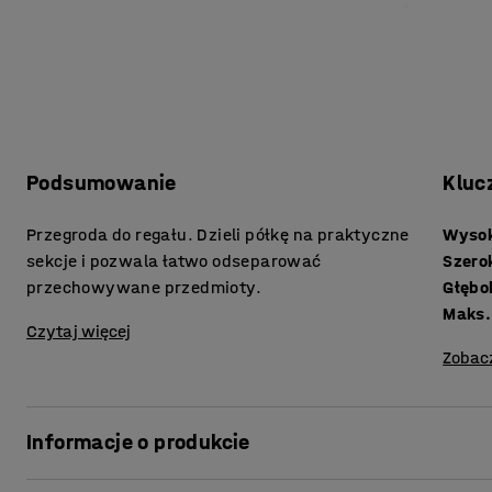
Podsumowanie
Kluc
Przegroda do regału. Dzieli półkę na praktyczne
Wyso
sekcje i pozwala łatwo odseparować
Szero
przechowywane przedmioty.
Głębo
Maks.
Czytaj więcej
Zobac
Informacje o produkcie
Dodaj praktyczną przegrodę do swojego regału. Przegrod