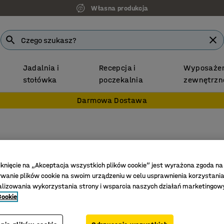
Własna produkcja
Jadalnia i
Recepcja i
Wyposażen
stołówka
poczekalnia
zewnętrzn
Darmowa Dostawa
Przegro
160x40
iknięcie na „Akceptacja wszystkich plików cookie” jest wyrażona zgoda na
Nr art.
:
271
anie plików cookie na swoim urządzeniu w celu usprawnienia korzystania
alizowania wykorzystania strony i wsparcia naszych działań marketingow
Dzieli pó
Cookie
Ułatwia 
Do syste