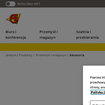
Netto (bez VAT)
Biuro i
Przemysł i
Szatnia i
konferencja
magazyn
przebieralnia
sklep AJ Produkty
Przemysł i magazyn
Akcesoria
Poprzez kl
przechowyw
strony, an
Polityka 