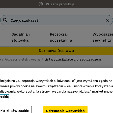
Własna produkcja
Jadalnia i
Recepcja i
Wyposażen
stołówka
poczekalnia
zewnętrzn
Darmowa Dostawa
e
Akcesoria elektryczne
Listwy zasilające z przedłużaczem
Przedł
8 gniazd
iknięcie na „Akceptacja wszystkich plików cookie” jest wyrażona zgoda na
anie plików cookie na swoim urządzeniu w celu usprawnienia korzystania
Nr art.
:
75
alizowania wykorzystania strony i wsparcia naszych działań marketingow
Cookie
Ochrona 
Podświet
Łatwa ins
nia plików cookie
Odrzucenie wszystkich