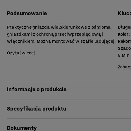
Podsumowanie
Kluc
Praktyczne gniazda wielokierunkowe z ośmioma
Długo
gniazdkami z ochroną przeciwprzepięciową i
Kolor
:
włącznikiem. Można montować w szafie ładującej.
Rekom
Szaco
Czytaj więcej
5
Min
Zobac
Informacje o produkcie
Wyposaż swoją szafę ładującą w więcej gniazdek elektry
Specyfikacja produktu
usprawnić ładowanie! Listwa z 8 gniazdkami posiada wyg
jednocześnie. Ułatwia to całkowite odłączenie wszystki
Długość przewodu
:
2500
mm
wyposażona w ochronę przeciwprzepięciową, aby zapob
Dokumenty
Kolor
:
Jasnoniebieski
przez burze lub skoki napięcia.