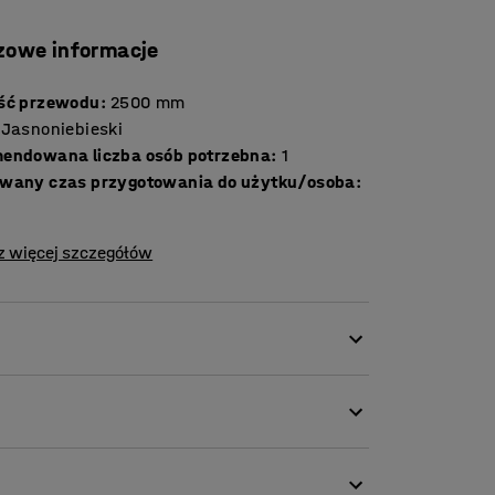
zowe informacje
ść przewodu
:
2500
mm
Jasnoniebieski
endowana liczba osób potrzebna
:
1
wany czas przygotowania do użytku/osoba
:
z więcej szczegółów
cznych, aby uzyskać łatwiejszy dostęp i
odny przycisk on/off dla wszystkich gniazd
ch podłączonych urządzeń. Jest również
iec uszkodzeniu baterii spowodowanemu