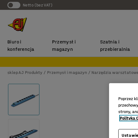
Netto (bez VAT)
Biuro i
Przemysł i
Szatnia i
konferencja
magazyn
przebieralnia
sklep AJ Produkty
Przemysł i magazyn
Narzędzia warsztatow
Poprzez kl
przechowyw
strony, an
Polityka 
Ustawie