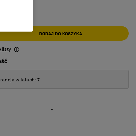
AT)
DODAJ DO KOSZYKA
 listy
ość
ancja w latach: 7