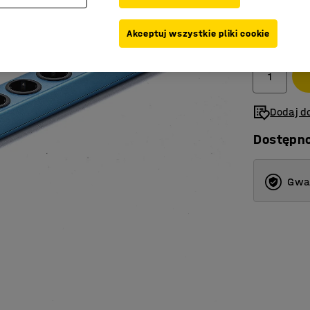
1 575,-
Akceptuj wszystkie pliki cookie
Netto (bez V
Dodaj do
Dostępn
Gwar