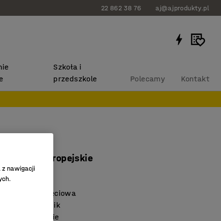
22 862 38 76
aj@ajprodukty.pl
ie
Szkoła i
e
przedszkole
Polecamy
Kontakt
użacz
, gniazda europejskie
 z nawigacji
530
ych.
przeciwprzepięciowa
lany przełącznik
talacja w szafie