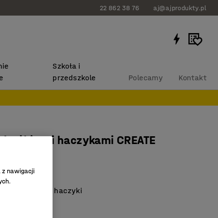
22 862 38 76
aj@ajprodukty.pl
ie
Szkoła i
e
przedszkole
Polecamy
Kontakt
 drążkiem i haczykami CREATE
11
 z nawigacji
ych.
 ubrania i trzy haczyki
a przegroda
entylacyjne