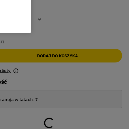
(mm)
AT)
DODAJ DO KOSZYKA
 listy
ość
ancja w latach: 7