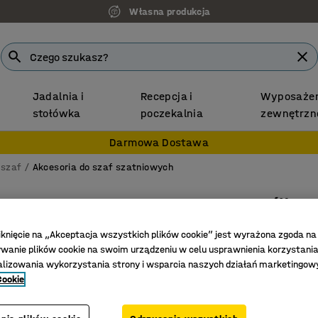
Własna produkcja
Jadalnia i
Recepcja i
Wyposażen
stołówka
poczekalnia
zewnętrzn
Darmowa Dostawa
 szaf
Akcesoria do szaf szatniowych
Półka z
300 mm
iknięcie na „Akceptacja wszystkich plików cookie” jest wyrażona zgoda na
Nr art.
:
563
anie plików cookie na swoim urządzeniu w celu usprawnienia korzystania
alizowania wykorzystania strony i wsparcia naszych działań marketingow
Drążek na
Cookie
Niewielk
Otwory w