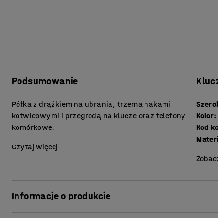
Podsumowanie
Kluc
Półka z drążkiem na ubrania, trzema hakami
Szero
kotwicowymi i przegrodą na klucze oraz telefony
Kolor
:
komórkowe.
Kod k
Mater
Czytaj więcej
Zobac
Informacje o produkcie
Sprytna półka do szaf z serii CREATE. Wieszak na nakryci