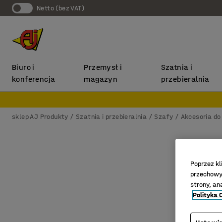
Netto (bez VAT)
Biuro i
Przemysł i
Szatnia i
konferencja
magazyn
przebieralnia
sklep AJ Produkty
Szatnia i przebieralnia
Szafy
Akcesoria do
Poprzez kl
przechowyw
strony, an
Polityka 