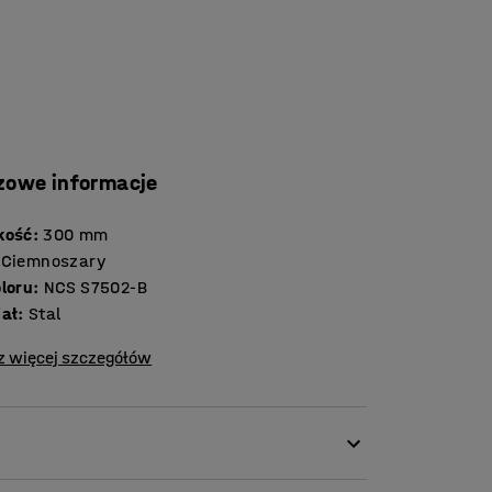
zowe informacje
kość
:
300
mm
Ciemnoszary
oloru
:
NCS S7502-B
iał
:
Stal
z więcej szczegółów
a głowy jest wszechstronny i można go