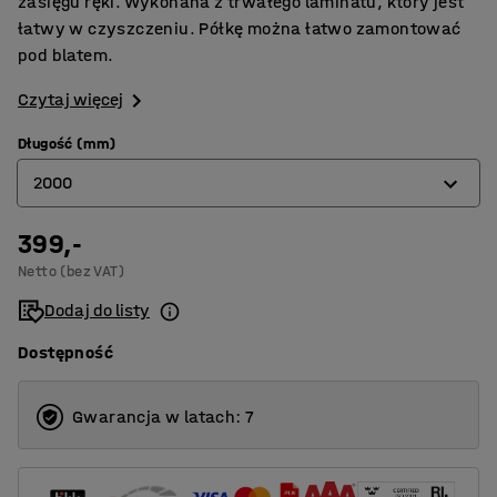
zasięgu ręki. Wykonana z trwałego laminatu, który jest
łatwy w czyszczeniu. Półkę można łatwo zamontować
pod blatem.
Czytaj więcej
Długość (mm)
2000
399,-
1600
Netto (bez VAT)
2000
Dodaj do listy
2400
Dostępność
Gwarancja w latach: 7