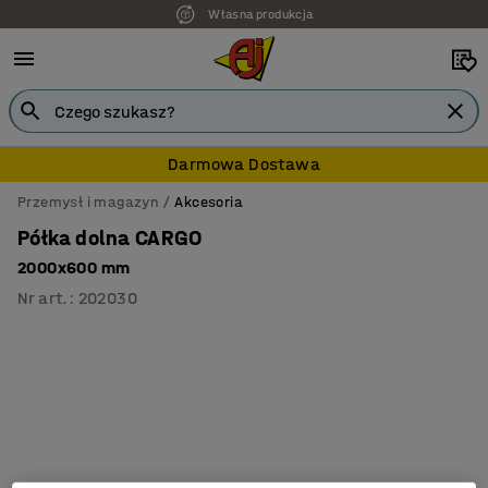
7 lat gwarancji
Darmowa Dostawa
Przemysł i magazyn
Akcesoria
Półka dolna CARGO
2000x600 mm
Nr art.
:
202030